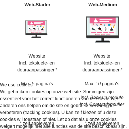
Web-Starter
Web-Medium
Website
Website
Incl. tekstuele- en
Incl. tekstuele- en
kleuraanpassingen*
kleuraanpassingen*
Max. 5 pagina's
Max. 1
0
pagina's
We use cookies
Wij gebruiken cookies op onze web site. Sommigen zijn
incl. Back-up module
essentieel voor het correct functioneren van de site, terwijl
incl. Contact formulier
anderen ons helpen om de site en gebruikerservaring te
verbeteren (tracking cookies). U kan zelf kiezen of u deze
cookies wil toestaan of niet. Let op dat als u onze cookies
* zelf aanleveren
* zelf aanleveren
weigert mogelijk niet alle functies van de site beschikbaar zijn.